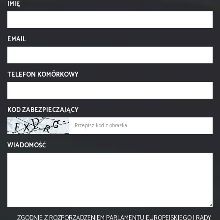
IMIĘ
EMAIL
TELEFON KOMÓRKOWY
KOD ZABEZPIECZAJĄCY
WIADOMOŚĆ
ZGODNIE Z ROZPORZĄDZENIEM PARLAMENTU EUROPEJSKIEGO I RADY