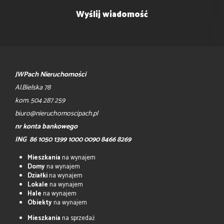
JWPach Nieruchomości
Al.Bielska 78
kom. 504 287 259
biuro@nieruchomoscipach.pl
nr konta bankowego
ING 86 1050 1399 1000 0090 8466 8269
Mieszkania
na wynajem
Domy
na wynajem
Działki
na wynajem
Lokale
na wynajem
Hale
na wynajem
Obiekty
na wynajem
Mieszkania
na sprzedaż