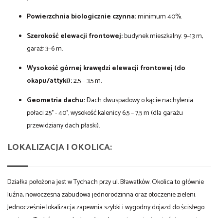
Powierzchnia biologicznie czynna:
minimum 40%.
Szerokość elewacji frontowej:
budynek mieszkalny: 9–13 m,
garaż: 3–6 m.
Wysokość górnej krawędzi elewacji frontowej (do
okapu/attyki):
2,5 – 3,5 m.
Geometria dachu:
Dach dwuspadowy o kącie nachylenia
połaci 25° - 40°, wysokość kalenicy 6,5 – 7,5 m (dla garażu
przewidziany dach płaski).
LOKALIZACJA I OKOLICA:
Działka położona jest w Tychach przy ul. Bławatków. Okolica to głównie
luźna, nowoczesna zabudowa jednorodzinna oraz otoczenie zieleni.
Jednocześnie lokalizacja zapewnia szybki i wygodny dojazd do ścisłego