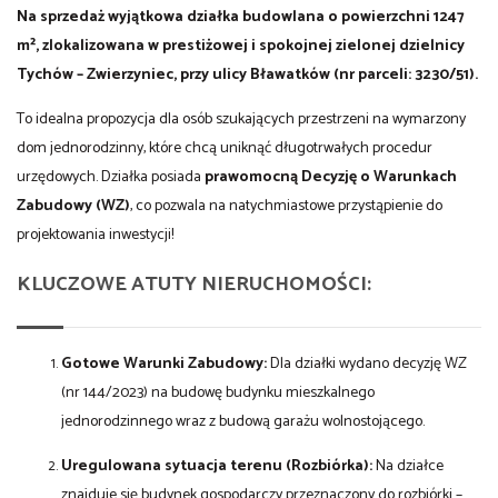
Na sprzedaż wyjątkowa działka budowlana o powierzchni 1247
m², zlokalizowana w prestiżowej i spokojnej zielonej dzielnicy
Tychów – Zwierzyniec, przy ulicy Bławatków (nr parceli: 3230/51).
To idealna propozycja dla osób szukających przestrzeni na wymarzony
dom jednorodzinny, które chcą uniknąć długotrwałych procedur
urzędowych. Działka posiada
prawomocną Decyzję o Warunkach
Zabudowy (WZ)
, co pozwala na natychmiastowe przystąpienie do
projektowania inwestycji!
KLUCZOWE ATUTY NIERUCHOMOŚCI:
Gotowe Warunki Zabudowy:
Dla działki wydano decyzję WZ
(nr 144/2023) na budowę budynku mieszkalnego
jednorodzinnego wraz z budową garażu wolnostojącego.
Uregulowana sytuacja terenu (Rozbiórka):
Na działce
znajduje się budynek gospodarczy przeznaczony do rozbiórki –