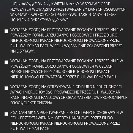
(UE) 2016/679 Z DNIA 27 KWIETNIA 2016R. W SPRAWIE OSÓB
FIZYCZNYCH W ZWIĄZKU Z PRZETWARZANIEM DANYCH OSOBOWYCH I
W SPRAWIE SWOBODNEGO PRZEPŁYWU TAKICH DANYCH ORAZ
UCHYLENIA DYREKTYWY 95/46/WE
WYRAŻAM ZGODĘ NA PRZETWARZANIE PODANYCH PRZEZE MNIE W
POWYŻSZYM FORMULARZU DANYCH OSOBOWYCH PRZEZ BIURO
NIERUCHOMOŚCI JWPACH NIERUCHOMOŚCI PROWADZONE PRZEZ
F.U.H. WALDEMAR PACH W CELU WYJAŚNIENIE ZGŁOSZONEJ PRZEZE
MNIE SPRAWY.
WYRAŻAM ZGODĘ NA PRZETWARZANIE PODANYCH PRZEZE MNIE W
POWYŻSZYM FORMULARZU DANYCH OSOBOWYCH W CELACH
MARKETINGOWYCH PRZEZ BIURO NIERUCHOMOŚCI JWPACH
NIERUCHOMOŚCI PROWADZONE PRZEZ F.U.H. WALDEMAR PACH
WYRAŻAM ZGODĘ NA OTRZYMYWANIE OD BIURO NIERUCHOMOŚCI
JWPACH NIERUCHOMOŚCI PROWADZONE PRZEZ F.U.H. WALDEMAR
PACH INFORMACJI HANDLOWYCH ORAZ MATERIAŁÓW PROMOCYJNYCH
DROGĄ ELEKTRONICZNĄ.
ZGADZAM SIĘ NA PRZETWARZANIE MOICH DANYCH OSOBOWYCH W
CELU PRZEDSTAWIENIA MI OFERTY HANDLOWEJ PRZEZ BIURO
NIERUCHOMOŚCI JWPACH NIERUCHOMOŚCI PROWADZONE PRZEZ
F.U.H. WALDEMAR PACH