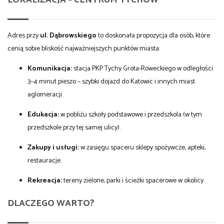
LOKALIZACJA – CENTRUM TYCHÓW
Adres przy
ul. Dąbrowskiego
to doskonała propozycja dla osób, które
cenią sobie bliskość najważniejszych punktów miasta:
Komunikacja:
stacja PKP Tychy Grota-Roweckiego w odległości
3–4 minut pieszo – szybki dojazd do Katowic i innych miast
aglomeracji.
Edukacja:
w pobliżu szkoły podstawowe i przedszkola (w tym
przedszkole przy tej samej ulicy).
Zakupy i usługi:
w zasięgu spaceru sklepy spożywcze, apteki,
restauracje.
Rekreacja:
tereny zielone, parki i ścieżki spacerowe w okolicy.
DLACZEGO WARTO?