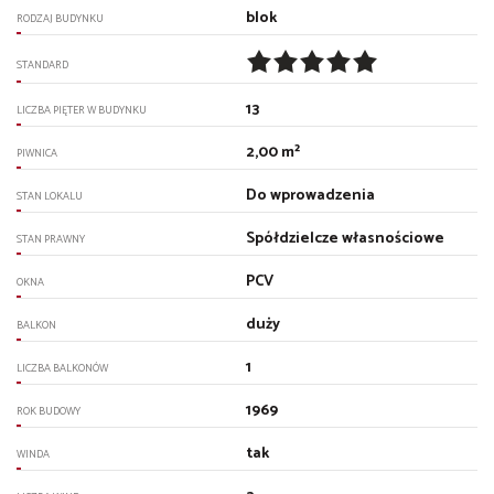
blok
RODZAJ BUDYNKU
STANDARD
13
LICZBA PIĘTER W BUDYNKU
2,00 m²
PIWNICA
Do wprowadzenia
STAN LOKALU
Spółdzielcze własnościowe
STAN PRAWNY
PCV
OKNA
duży
BALKON
1
LICZBA BALKONÓW
1969
ROK BUDOWY
tak
WINDA