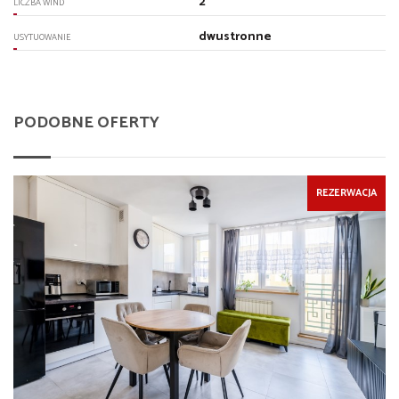
2
LICZBA WIND
dwustronne
USYTUOWANIE
PODOBNE OFERTY
REZERWACJA