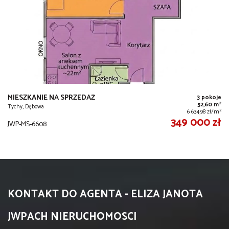
MIESZKANIE NA SPRZEDAŻ
3 pokoje
2
52,60 m
Tychy, Dębowa
2
6 634,98 zł/m
349 000 zł
JWP-MS-6608
KONTAKT DO AGENTA - ELIZA JANOTA
JWPACH NIERUCHOMOSCI