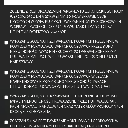
ZGODNIE Z ROZPORZĄDZENIEM PARLAMENTU EUROPEJSKIEGO I RADY
(UE) 2016/679 Z DNIA 27 KWIETNIA 2016R. W SPRAWIE OSÓB
FIZYCZNYCH W ZWIĄZKU Z PRZETWARZANIEM DANYCH OSOBOWYCH I
W SPRAWIE SWOBODNEGO PRZEPŁYWU TAKICH DANYCH ORAZ
UCHYLENIA DYREKTYWY 95/46/WE
WYRAŻAM ZGODĘ NA PRZETWARZANIE PODANYCH PRZEZE MNIE W
POWYŻSZYM FORMULARZU DANYCH OSOBOWYCH PRZEZ BIURO
NIERUCHOMOŚCI JWPACH NIERUCHOMOŚCI PROWADZONE PRZEZ
F.U.H. WALDEMAR PACH W CELU WYJAŚNIENIE ZGŁOSZONEJ PRZEZE
MNIE SPRAWY.
WYRAŻAM ZGODĘ NA PRZETWARZANIE PODANYCH PRZEZE MNIE W
POWYŻSZYM FORMULARZU DANYCH OSOBOWYCH W CELACH
MARKETINGOWYCH PRZEZ BIURO NIERUCHOMOŚCI JWPACH
NIERUCHOMOŚCI PROWADZONE PRZEZ F.U.H. WALDEMAR PACH
WYRAŻAM ZGODĘ NA OTRZYMYWANIE OD BIURO NIERUCHOMOŚCI
JWPACH NIERUCHOMOŚCI PROWADZONE PRZEZ F.U.H. WALDEMAR
PACH INFORMACJI HANDLOWYCH ORAZ MATERIAŁÓW PROMOCYJNYCH
DROGĄ ELEKTRONICZNĄ.
ZGADZAM SIĘ NA PRZETWARZANIE MOICH DANYCH OSOBOWYCH W
CELU PRZEDSTAWIENIA MI OFERTY HANDLOWEJ PRZEZ BIURO