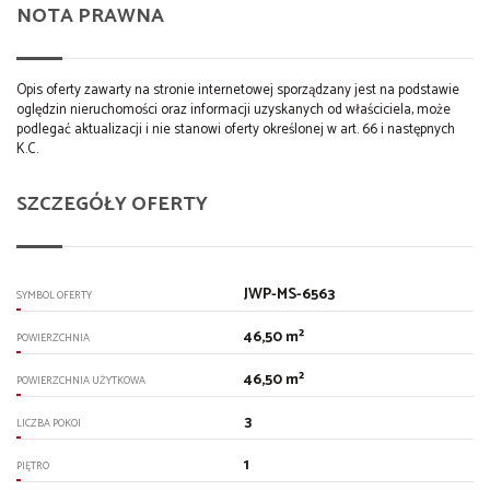
NOTA PRAWNA
Opis oferty zawarty na stronie internetowej sporządzany jest na podstawie
oględzin nieruchomości oraz informacji uzyskanych od właściciela, może
podlegać aktualizacji i nie stanowi oferty określonej w art. 66 i następnych
K.C.
SZCZEGÓŁY OFERTY
JWP-MS-6563
SYMBOL OFERTY
46,50 m²
POWIERZCHNIA
46,50 m²
POWIERZCHNIA UŻYTKOWA
3
LICZBA POKOI
1
PIĘTRO