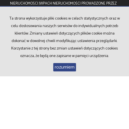
NIERUCHOMOŚCI JWPACH NIERUCHOMOŚCI PROWADZONE PRZEZ
F.U.H. WALDEMAR PACH
Ta strona wykorzystuje pliki cookies w celach statystycznych oraz w
celu dostosowania naszych serwisów do indywidualnych potrzeb
klientów. Zmiany ustawień dotyczących plików cookie można
dokonać w dowolnej chwili modyfikując ustawienia przeglądarki.
Korzystanie z tej strony bez zmian ustawień dotyczących cookies
JWPach Nieruchomości
oznacza, że będą one zapisane w pamięci urządzenia.
Al.Bielska 78
rozumiem
kom. 504 287 259
biuro@nieruchomoscipach.pl
nr konta bankowego
ING 86 1050 1399 1000 0090 8466 8269
Mieszkania
na wynajem
Domy
na wynajem
Działki
na wynajem
Lokale
na wynajem
Hale
na wynajem