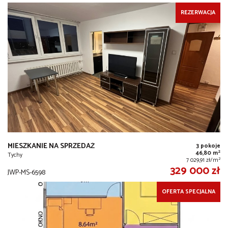
REZERWACJA
MIESZKANIE NA SPRZEDAŻ
3 pokoje
2
46,80 m
Tychy
2
7 029,91 zł/m
329 000 zł
JWP-MS-6598
OFERTA SPECJALNA