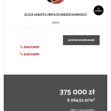
12
OFERT
ELIZA JANOTA JWPACH NIERUCHOMOSCI
AGENT
zostaw wiadomość
504119681
504119681
375 000 zł
2
8 064,52 zł/m
Oblicz ratę kredytu