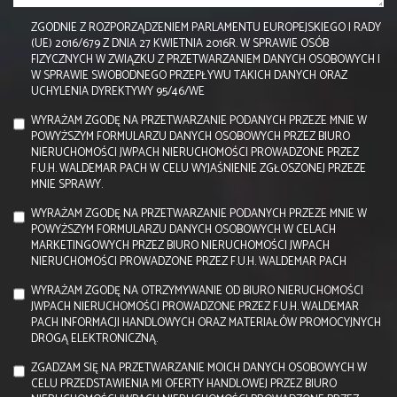
ZGODNIE Z ROZPORZĄDZENIEM PARLAMENTU EUROPEJSKIEGO I RADY
(UE) 2016/679 Z DNIA 27 KWIETNIA 2016R. W SPRAWIE OSÓB
FIZYCZNYCH W ZWIĄZKU Z PRZETWARZANIEM DANYCH OSOBOWYCH I
W SPRAWIE SWOBODNEGO PRZEPŁYWU TAKICH DANYCH ORAZ
UCHYLENIA DYREKTYWY 95/46/WE
WYRAŻAM ZGODĘ NA PRZETWARZANIE PODANYCH PRZEZE MNIE W
POWYŻSZYM FORMULARZU DANYCH OSOBOWYCH PRZEZ BIURO
NIERUCHOMOŚCI JWPACH NIERUCHOMOŚCI PROWADZONE PRZEZ
F.U.H. WALDEMAR PACH W CELU WYJAŚNIENIE ZGŁOSZONEJ PRZEZE
MNIE SPRAWY.
WYRAŻAM ZGODĘ NA PRZETWARZANIE PODANYCH PRZEZE MNIE W
POWYŻSZYM FORMULARZU DANYCH OSOBOWYCH W CELACH
MARKETINGOWYCH PRZEZ BIURO NIERUCHOMOŚCI JWPACH
NIERUCHOMOŚCI PROWADZONE PRZEZ F.U.H. WALDEMAR PACH
WYRAŻAM ZGODĘ NA OTRZYMYWANIE OD BIURO NIERUCHOMOŚCI
JWPACH NIERUCHOMOŚCI PROWADZONE PRZEZ F.U.H. WALDEMAR
PACH INFORMACJI HANDLOWYCH ORAZ MATERIAŁÓW PROMOCYJNYCH
DROGĄ ELEKTRONICZNĄ.
ZGADZAM SIĘ NA PRZETWARZANIE MOICH DANYCH OSOBOWYCH W
CELU PRZEDSTAWIENIA MI OFERTY HANDLOWEJ PRZEZ BIURO