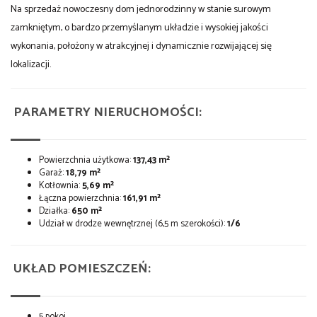
Na sprzedaż nowoczesny dom jednorodzinny w stanie surowym
zamkniętym, o bardzo przemyślanym układzie i wysokiej jakości
wykonania, położony w atrakcyjnej i dynamicznie rozwijającej się
lokalizacji.
PARAMETRY NIERUCHOMOŚCI:
Powierzchnia użytkowa:
137,43 m²
Garaż:
18,79 m²
Kotłownia:
5,69 m²
Łączna powierzchnia:
161,91 m²
Działka:
650 m²
Udział w drodze wewnętrznej (6,5 m szerokości):
1/6
UKŁAD POMIESZCZEŃ:
5 pokoi