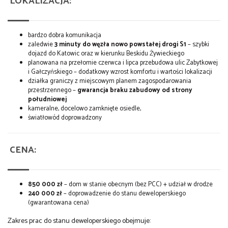
LOKALIZACJA:
bardzo dobra komunikacja
zaledwie
3 minuty do węzła nowo powstałej drogi S1
– szybki
dojazd do Katowic oraz w kierunku Beskidu Żywieckiego
planowana na przełomie czerwca i lipca przebudowa ulic Zabytkowej
i Gałczyńskiego – dodatkowy wzrost komfortu i wartości lokalizacji
działka graniczy z miejscowym planem zagospodarowania
przestrzennego –
gwarancja braku zabudowy od strony
południowej
kameralne, docelowo zamknięte osiedle,
światłowód doprowadzony
CENA:
850 000 zł
– dom w stanie obecnym (bez PCC) + udział w drodze
240 000 zł
– doprowadzenie do stanu deweloperskiego
(gwarantowana cena)
Zakres prac do stanu deweloperskiego obejmuje: