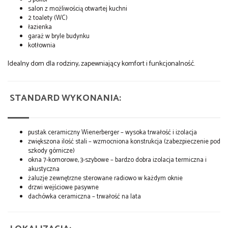
salon z możliwością otwartej kuchni
2 toalety (WC)
łazienka
garaż w bryle budynku
kotłownia
Idealny dom dla rodziny, zapewniający komfort i funkcjonalność.
STANDARD WYKONANIA:
pustak ceramiczny Wienerberger – wysoka trwałość i izolacja
zwiększona ilość stali – wzmocniona konstrukcja (zabezpieczenie pod
szkody górnicze)
okna 7-komorowe, 3-szybowe – bardzo dobra izolacja termiczna i
akustyczna
żaluzje zewnętrzne sterowane radiowo w każdym oknie
drzwi wejściowe pasywne
dachówka ceramiczna – trwałość na lata