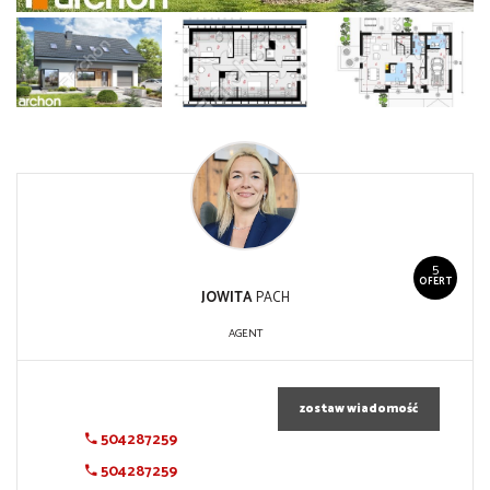
5
OFERT
JOWITA
PACH
AGENT
zostaw wiadomość
504287259
504287259