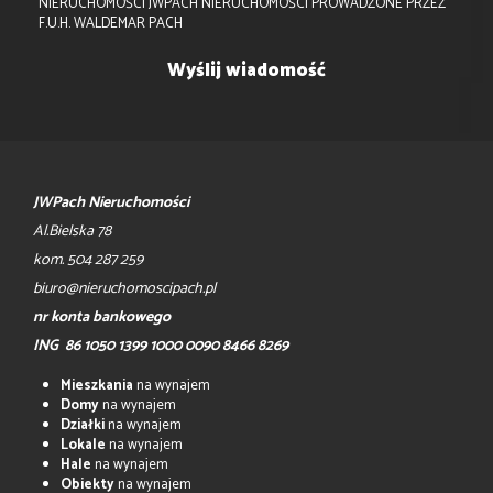
NIERUCHOMOŚCI JWPACH NIERUCHOMOŚCI PROWADZONE PRZEZ
F.U.H. WALDEMAR PACH
JWPach Nieruchomości
Al.Bielska 78
kom. 504 287 259
biuro@nieruchomoscipach.pl
nr konta bankowego
ING 86 1050 1399 1000 0090 8466 8269
Mieszkania
na wynajem
Domy
na wynajem
Działki
na wynajem
Lokale
na wynajem
Hale
na wynajem
Obiekty
na wynajem