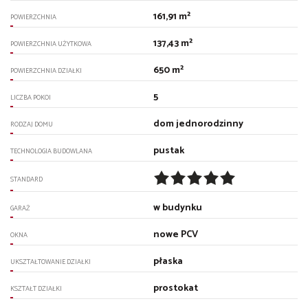
161,91 m²
POWIERZCHNIA
137,43 m²
POWIERZCHNIA UŻYTKOWA
650 m²
POWIERZCHNIA DZIAŁKI
5
LICZBA POKOI
dom jednorodzinny
RODZAJ DOMU
pustak
TECHNOLOGIA BUDOWLANA
STANDARD
w budynku
GARAŻ
nowe PCV
OKNA
płaska
UKSZTAŁTOWANIE DZIAŁKI
prostokat
KSZTAŁT DZIAŁKI