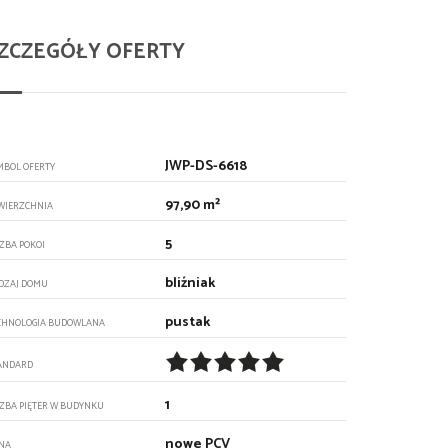
ZCZEGÓŁY OFERTY
JWP-DS-6618
MBOL OFERTY
97,90 m²
WIERZCHNIA
5
CZBA POKOI
bliźniak
DZAJ DOMU
pustak
CHNOLOGIA BUDOWLANA
ANDARD
1
CZBA PIĘTER W BUDYNKU
nowe PCV
NA