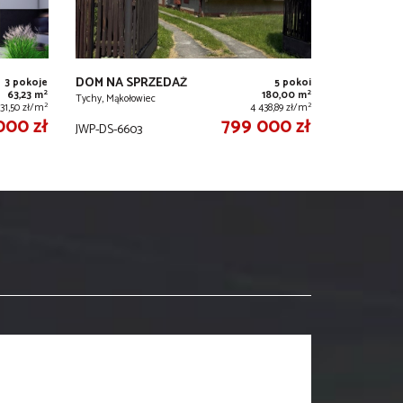
DOM NA SPRZEDAŻ
3 pokoje
5 pokoi
2
2
63,23 m
180,00 m
Tychy, Mąkołowiec
2
2
631,50 zł/m
4 438,89 zł/m
000 zł
799 000 zł
JWP-DS-6603