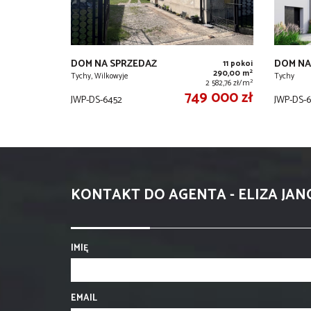
DOM NA SPRZEDAŻ
DOM NA
11 pokoi
2
290,00 m
Tychy, Wilkowyje
Tychy
2
2 582,76 zł/m
749 000 zł
JWP-DS-6452
JWP-DS-6
KONTAKT DO AGENTA - ELIZA JA
IMIĘ
EMAIL