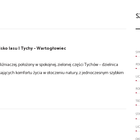
S
isko lasu | Tychy – Wartogłowiec
SY
niaczej, położony w spokojnej, zielonej części Tychów – dzielnica
PO
zukających komfortu życia w otoczeniu natury, z jednoczesnym szybkim
LI
RO
TE
ST
LI
OK