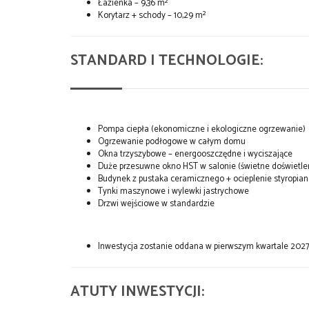
Łazienka – 9,36 m²
Korytarz + schody – 10,29 m²
STANDARD I TECHNOLOGIE:
Pompa ciepła (ekonomiczne i ekologiczne ogrzewanie)
Ogrzewanie podłogowe w całym domu
Okna trzyszybowe – energooszczędne i wyciszające
Duże przesuwne okno HST w salonie (świetne doświetle
Budynek z pustaka ceramicznego + ocieplenie styropi
Tynki maszynowe i wylewki jastrychowe
Drzwi wejściowe w standardzie
Inwestycja zostanie oddana w pierwszym kwartale 2027
ATUTY INWESTYCJI: