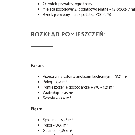
Ogródek: prywatny, ogrodzony
Miejsca postojowe: 2 (dodatkowo płatne – 12 000 zł / mi
Rynek pierwotny – brak podatku PCC (2%)
ROZKŁAD POMIESZCZEŃ:
Parter:
Przestronny salon z aneksem kuchennym – 33,71 m²
Pokój – 7,34 m²
Pomieszczenie gospodarcze + WC – 1,21 m²
Wiatrołap – 5,15 m²
Schody – 2,07 m²
Piętro:
Sypialnia – 9,36 m²
Pokój – 8,05 m²
Gabinet – 9,80 m²