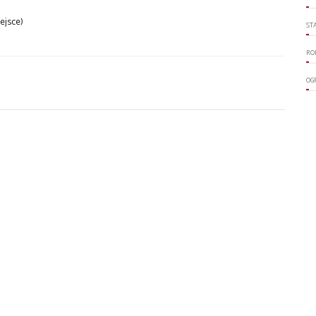
ejsce)
ST
RO
OG