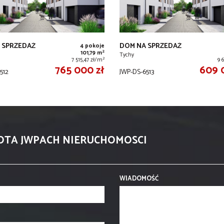
 SPRZEDAŻ
DOM NA SPRZEDAŻ
4 pokoje
2
101,79 m
Tychy
2
7 515,47 zł/m
9 
765 000 zł
609 
512
JWP-DS-6513
NOTA JWPACH NIERUCHOMOSCI
WIADOMOŚĆ