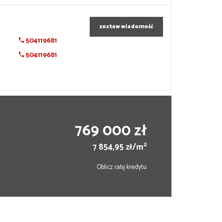
zostaw wiadomość
504119681
504119681
769 000 zł
2
7 854,95 zł/m
Oblicz ratę kredytu