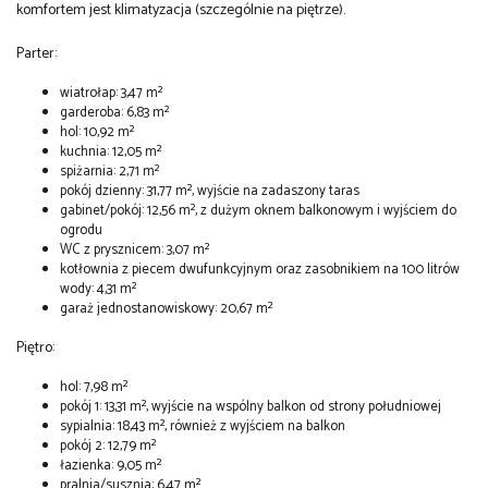
komfortem jest klimatyzacja (szczególnie na piętrze).
Parter:
wiatrołap: 3,47 m²
garderoba: 6,83 m²
hol: 10,92 m²
kuchnia: 12,05 m²
spiżarnia: 2,71 m²
pokój dzienny: 31,77 m², wyjście na zadaszony taras
gabinet/pokój: 12,56 m², z dużym oknem balkonowym i wyjściem do
ogrodu
WC z prysznicem: 3,07 m²
kotłownia z piecem dwufunkcyjnym oraz zasobnikiem na 100 litrów
wody: 4,31 m²
garaż jednostanowiskowy: 20,67 m²
Piętro:
hol: 7,98 m²
pokój 1: 13,31 m², wyjście na wspólny balkon od strony południowej
sypialnia: 18,43 m², również z wyjściem na balkon
pokój 2: 12,79 m²
łazienka: 9,05 m²
pralnia/susznia: 6,47 m²