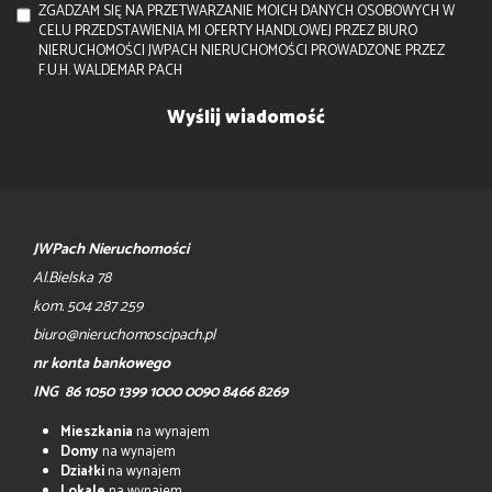
ZGADZAM SIĘ NA PRZETWARZANIE MOICH DANYCH OSOBOWYCH W
CELU PRZEDSTAWIENIA MI OFERTY HANDLOWEJ PRZEZ BIURO
NIERUCHOMOŚCI JWPACH NIERUCHOMOŚCI PROWADZONE PRZEZ
F.U.H. WALDEMAR PACH
JWPach Nieruchomości
Al.Bielska 78
kom. 504 287 259
biuro@nieruchomoscipach.pl
nr konta bankowego
ING 86 1050 1399 1000 0090 8466 8269
Mieszkania
na wynajem
Domy
na wynajem
Działki
na wynajem
Lokale
na wynajem