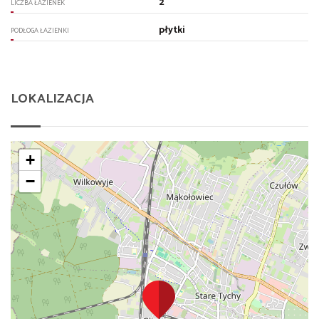
2
LICZBA ŁAZIENEK
płytki
PODŁOGA ŁAZIENKI
LOKALIZACJA
+
−