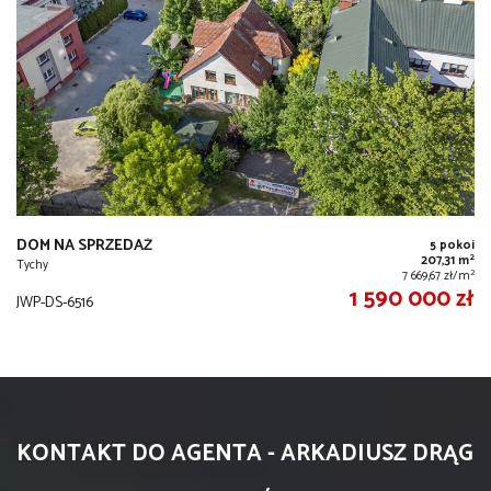
DOM NA SPRZEDAŻ
5 pokoi
2
207,31 m
Tychy
2
7 669,67 zł/m
1 590 000 zł
JWP-DS-6516
KONTAKT DO AGENTA - ARKADIUSZ DRĄG