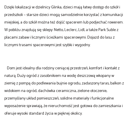
Dzięki lokalizacji w dzielnicy Glinka, dzieci mają łatwy dostęp do szkół i
przedszkoli – starsze dzieci mogą samodzielnie korzystać z komunikacji
miejskiej, a do szkół można też dojść spacerem lub podjechać rowerem.
W pobliżu znajdują się sklepy: Netto, Leclerc, Lidl, a także Park Suble z
placami zabaw i licznymi ścieżkami spacerowymi. Dojazd do lasu z
licznymi trasami spacerowymi jest szybki i wygodny.
Dom jest idealny dla rodziny ceniącej przestrzeń, komfort i kontakt z
naturą. Duży ogród z zasobnikiem na wodę deszczową wkopany w
ziemię z pompą do podlewania bujnie ogrodu, zadaszony taras, balkon z
widokiem na ogród, dachówka ceramiczna, zielone otoczenie,
przemyślany układ pomieszczeń, solidne materiały i funkcjonalne
wyposażenie sprawiają, że nieruchomość jest gotowa do zamieszkania i
oferuje wysoki standard życia w pięknej okolicy.