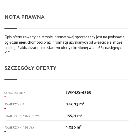
NOTA PRAWNA
Opis oferty zawarty na stronie internetowej sporządzany jest na podstawie
oględzin nieruchomości oraz informacji uzyskanych od właściciela, może
podlegać aktualizacji i nie stanowi oferty określonej w art. 66 i następnych
K.C.
SZCZEGÓŁY OFERTY
JWP-DS-6565
SYMBOL OFERTY
246,73 m²
POWIERZCHNIA
155,71 m²
POWIERZCHNIA UŻYTKOWA
1 056 m²
POWIERZCHNIA DZIAŁKI