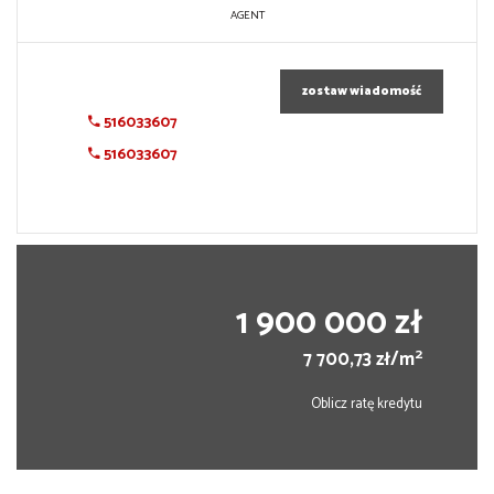
AGENT
zostaw wiadomość
516033607
516033607
1 900 000 zł
2
7 700,73 zł/m
Oblicz ratę kredytu