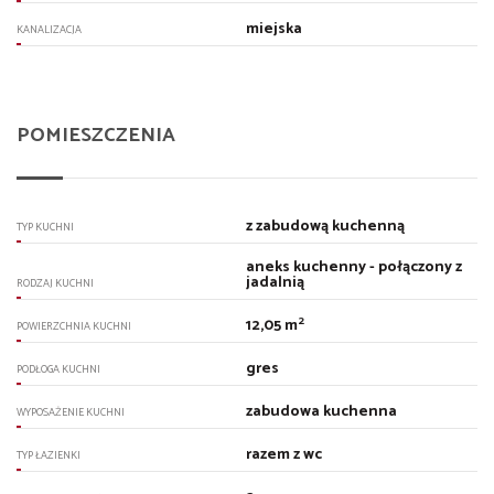
miejska
KANALIZACJA
POMIESZCZENIA
z zabudową kuchenną
TYP KUCHNI
aneks kuchenny - połączony z
jadalnią
RODZAJ KUCHNI
2
12,05 m
POWIERZCHNIA KUCHNI
gres
PODŁOGA KUCHNI
zabudowa kuchenna
WYPOSAŻENIE KUCHNI
razem z wc
TYP ŁAZIENKI