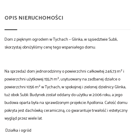
OPIS NIERUCHOMOŚCI
Dom z pięknym ogrodem w Tychach – Glinka, w sąsiedztwie Subli,
skorzystaj obniżyliśmy cenę tego wspaniałego domu.
Na sprzedaż dom jednorodzinny o powierzchni całkowitej 246,73 m² i
powierzchni użytkowej 155,71 m², usytuowany na zadbanej działce o
powierzchni 1056 m² w Tychach, w spokojnej i zielonej dzielnicy Glinka,
tuż obok Subli. Budynek został oddany do użytku w 2006 roku, a jego
budowa oparta była na sprawdzonym projekcie Apollonia. Całość domu
pokryta jest dachówką ceramiczną, co gwarantuje trwałość i estetyczny
wygląd przez wiele lat.
Działka i ogród