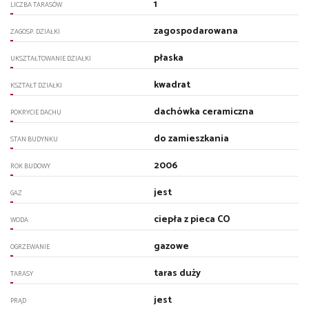
1
LICZBA TARASÓW
zagospodarowana
ZAGOSP. DZIAŁKI
płaska
UKSZTAŁTOWANIE DZIAŁKI
kwadrat
KSZTAŁT DZIAŁKI
dachówka ceramiczna
POKRYCIE DACHU
do zamieszkania
STAN BUDYNKU
2006
ROK BUDOWY
jest
GAZ
ciepła z pieca CO
WODA
gazowe
OGRZEWANIE
taras duży
TARASY
jest
PRĄD