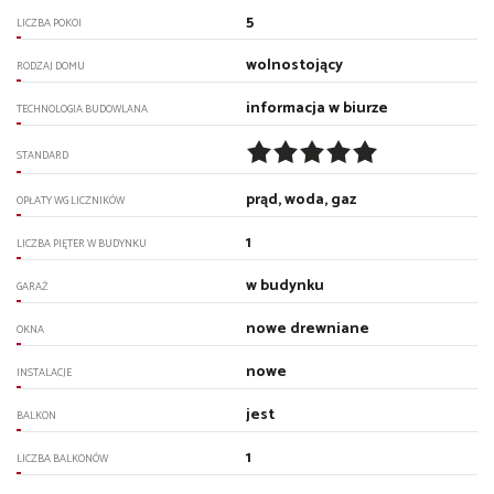
5
LICZBA POKOI
wolnostojący
RODZAJ DOMU
informacja w biurze
TECHNOLOGIA BUDOWLANA
STANDARD
prąd, woda, gaz
OPŁATY WG LICZNIKÓW
1
LICZBA PIĘTER W BUDYNKU
w budynku
GARAŻ
nowe drewniane
OKNA
nowe
INSTALACJE
jest
BALKON
1
LICZBA BALKONÓW