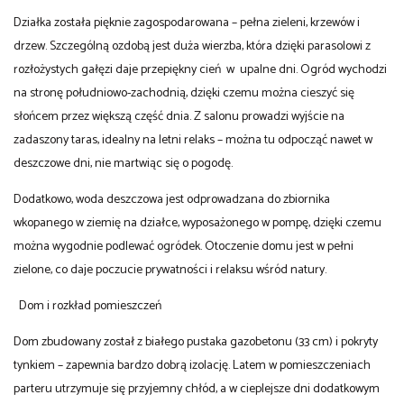
Działka została pięknie zagospodarowana – pełna zieleni, krzewów i
drzew. Szczególną ozdobą jest duża wierzba, która dzięki parasolowi z
rozłożystych gałęzi daje przepiękny cień w upalne dni. Ogród wychodzi
na stronę południowo-zachodnią, dzięki czemu można cieszyć się
słońcem przez większą część dnia. Z salonu prowadzi wyjście na
zadaszony taras, idealny na letni relaks – można tu odpocząć nawet w
deszczowe dni, nie martwiąc się o pogodę.
Dodatkowo, woda deszczowa jest odprowadzana do zbiornika
wkopanego w ziemię na działce, wyposażonego w pompę, dzięki czemu
można wygodnie podlewać ogródek. Otoczenie domu jest w pełni
zielone, co daje poczucie prywatności i relaksu wśród natury.
Dom i rozkład pomieszczeń
Dom zbudowany został z białego pustaka gazobetonu (33 cm) i pokryty
tynkiem – zapewnia bardzo dobrą izolację. Latem w pomieszczeniach
parteru utrzymuje się przyjemny chłód, a w cieplejsze dni dodatkowym