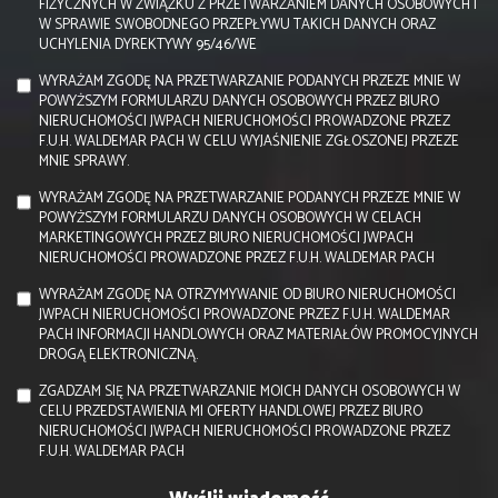
FIZYCZNYCH W ZWIĄZKU Z PRZETWARZANIEM DANYCH OSOBOWYCH I
W SPRAWIE SWOBODNEGO PRZEPŁYWU TAKICH DANYCH ORAZ
UCHYLENIA DYREKTYWY 95/46/WE
WYRAŻAM ZGODĘ NA PRZETWARZANIE PODANYCH PRZEZE MNIE W
POWYŻSZYM FORMULARZU DANYCH OSOBOWYCH PRZEZ BIURO
NIERUCHOMOŚCI JWPACH NIERUCHOMOŚCI PROWADZONE PRZEZ
F.U.H. WALDEMAR PACH W CELU WYJAŚNIENIE ZGŁOSZONEJ PRZEZE
MNIE SPRAWY.
WYRAŻAM ZGODĘ NA PRZETWARZANIE PODANYCH PRZEZE MNIE W
POWYŻSZYM FORMULARZU DANYCH OSOBOWYCH W CELACH
MARKETINGOWYCH PRZEZ BIURO NIERUCHOMOŚCI JWPACH
NIERUCHOMOŚCI PROWADZONE PRZEZ F.U.H. WALDEMAR PACH
WYRAŻAM ZGODĘ NA OTRZYMYWANIE OD BIURO NIERUCHOMOŚCI
JWPACH NIERUCHOMOŚCI PROWADZONE PRZEZ F.U.H. WALDEMAR
PACH INFORMACJI HANDLOWYCH ORAZ MATERIAŁÓW PROMOCYJNYCH
DROGĄ ELEKTRONICZNĄ.
ZGADZAM SIĘ NA PRZETWARZANIE MOICH DANYCH OSOBOWYCH W
CELU PRZEDSTAWIENIA MI OFERTY HANDLOWEJ PRZEZ BIURO
NIERUCHOMOŚCI JWPACH NIERUCHOMOŚCI PROWADZONE PRZEZ
F.U.H. WALDEMAR PACH