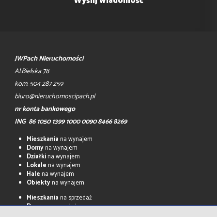
JWPach Nieruchomości
Al.Bielska 78
kom. 504 287 259
biuro@nieruchomoscipach.pl
nr konta bankowego
ING 86 1050 1399 1000 0090 8466 8269
Mieszkania
na wynajem
Domy
na wynajem
Działki
na wynajem
Lokale
na wynajem
Hale
na wynajem
Obiekty
na wynajem
Mieszkania
na sprzedaż
Domy
na sprzedaż
Działki
na sprzedaż