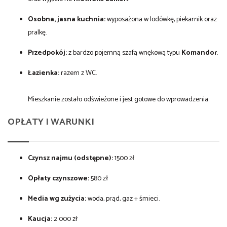
Osobna, jasna kuchnia:
wyposażona w lodówkę, piekarnik oraz
pralkę.
Przedpokój:
z bardzo pojemną szafą wnękową typu
Komandor
.
Łazienka:
razem z WC.
Mieszkanie zostało odświeżone i jest gotowe do wprowadzenia.
OPŁATY I WARUNKI
Czynsz najmu (odstępne):
1500 zł
Opłaty czynszowe:
580 zł
Media wg zużycia:
woda, prąd, gaz + śmieci.
Kaucja:
2 000 zł