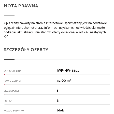
NOTA PRAWNA
Opis oferty zawarty na stronie internetowej sporządzany jest na podstawie
oględzin nieruchomości oraz informacji uzyskanych od właściciela, może
podlegać aktualizacji i nie stanowi oferty określonej w art. 66 i następnych
K.C.
SZCZEGÓŁY OFERTY
JWP-MW-6627
SYMBOL OFERTY
32,00 m²
POWIERZCHNIA
1
LICZBA POKOI
3
PIĘTRO
blok
RODZAJ BUDYNKU