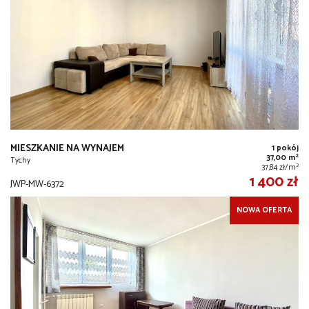
MIESZKANIE NA WYNAJEM
1 pokój
2
37,00 m
Tychy
2
37,84 zł/m
1 400 zł
JWP-MW-6372
NOWA OFERTA