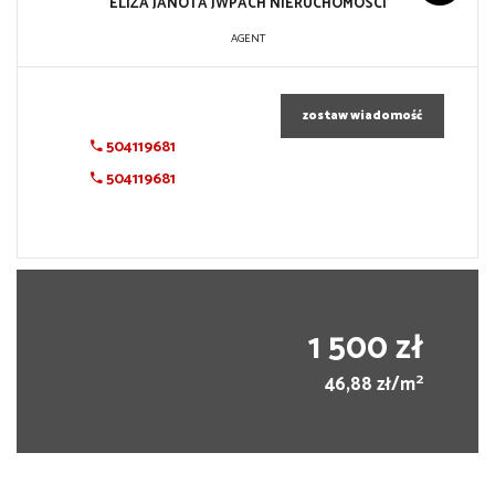
ELIZA JANOTA JWPACH NIERUCHOMOSCI
AGENT
zostaw wiadomość
504119681
504119681
1 500 zł
2
46,88 zł/m