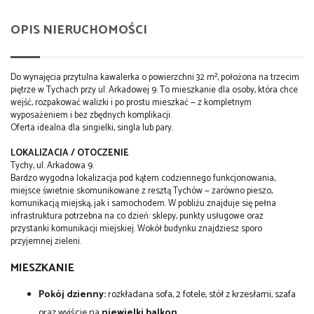
OPIS NIERUCHOMOŚCI
Do wynajęcia przytulna kawalerka o powierzchni 32 m², położona na trzecim
piętrze w Tychach przy ul. Arkadowej 9. To mieszkanie dla osoby, która chce
wejść, rozpakować walizki i po prostu mieszkać — z kompletnym
wyposażeniem i bez zbędnych komplikacji.
Oferta idealna dla singielki, singla lub pary.
LOKALIZACJA / OTOCZENIE
Tychy, ul. Arkadowa 9.
Bardzo wygodna lokalizacja pod kątem codziennego funkcjonowania,
miejsce świetnie skomunikowane z resztą Tychów — zarówno pieszo,
komunikacją miejską, jak i samochodem. W pobliżu znajduje się pełna
infrastruktura potrzebna na co dzień: sklepy, punkty usługowe oraz
przystanki komunikacji miejskiej. Wokół budynku znajdziesz sporo
przyjemnej zieleni.
MIESZKANIE
Pokój dzienny:
rozkładana sofa, 2 fotele, stół z krzesłami, szafa
oraz wyjście na
niewielki balkon
.