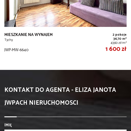
MIESZKANIE NA WYNAJEM
2 pokoje
2
36,70 m
Tychy
2
43,60 zł/m
1 600 zł
JWP-MW-6640
KONTAKT DO AGENTA - ELIZA JANOTA
JWPACH NIERUCHOMOSCI
IMIĘ