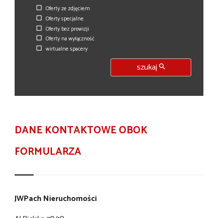
Oferty ze zdjęciem
Oferty specjalne
Oferty bez prowizji
Oferty na wyłączność
wirtualne spacery
szukaj
DANE KONTAKTOWE OBOK
FORMULARZA
JWPach Nieruchomości