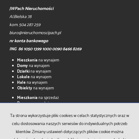
JWPach Nieruchomości
Al.Bielska 78
kom. 504 287 259
biuro@nieruchomoscipach.pl
nr konta bankowego
ING 86 1050 1399 1000 0090 8466 8269
Mieszkania
na wynajem
Domy
na wynajem
Działki
na wynajem
Lokale
na wynajem
Hale
na wynajem
Obiekty
na wynajem
Mieszkania
na sprzedaż
Domy
na sprzedaż
Działki
na sprzedaż
Lokale
na sprzedaż
Ta strona wykorzystuje pliki cookies w celach statystycznych oraz w
Hale
na sprzedaż
celu dostosowania naszych serwisów do indywidualnych potrzeb
Obiekty
na sprzedaż
klientów. Zmiany ustawień dotyczących plików cookie można
Strona główna
Kontakt
notatnik
Kup
Sprzedaj